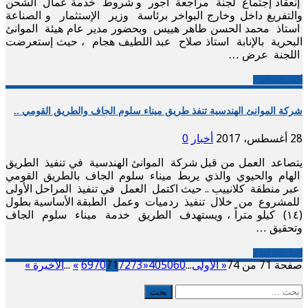
إنعقاد إجتماع لجنة مراجعة أجور و شروط خدمة عمال الشحن
والتفريغ داخل وخارج البواخر برئاسة وزير الإستثمار و الصناعة
استاذ محمد الحسن طاهر هييس وبحضور مدير عام هيئة الموانئ
البحرية بالإنابة استاذ صلاح عبد اللطيف هجام ، حيث إستعرضت
اللجنة عرض …
أكمل القراءة »
شركة الموانئ الهندسية تنفذ طريق ميناء سلوم الجاف والطريق القومي ..
28 أغسطس، 2017
أخبار
0
يتصاعد العمل من قبل شركة الموانئ الهندسية في تنفيذ الطريق
الهام والحيوي والذي يربط ميناء سلوم الجاف بالطريق القومي
عبر منطقة كلانييب .. حيث اكتمل العمل في تنفيذ المراحل الأولى
للمشروع من خلال تنفيذ ردميات وعمل الطبقة الأساسية بطول
(١٤) كيلو متراً ، ويستهدف الطريق خدمة ميناء سلوم الجاف
وتحقيق …
أكمل القراءة »
صفحة 71 من 74
« الأولى
...
60
50
40
«
73
72
71
70
69
»
...
الأخيرة »
البحث
عن: