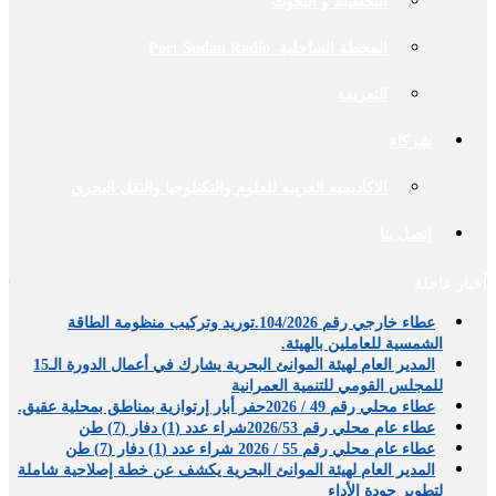
التخطيط و البحوث
المحطة الساحلية Port Sudan Radio
التعريفة
شركاء
الاكاديميه العربيه للعلوم والتكنلوجيا والنقل البحري
إتصل بنا
أخبار عاجلة
عطاء خارجي رقم 104/2026.توريد وتركيب منظومة الطاقة
الشمسية للعاملين بالهيئة.
المدير العام لهيئة الموانئ البحرية يشارك في أعمال الدورة الـ15
للمجلس القومي للتنمية العمرانية
عطاء محلي رقم 49 / 2026حفر أبار إرتوازية بمناطق بمحلية عقيق.
عطاء عام محلي رقم 2026/53شراء عدد (1) دفار (7) طن
عطاء عام محلي رقم 55 / 2026 شراء عدد (1) دفار (7) طن
المدير العام لهيئة الموانئ البحرية يكشف عن خطة إصلاحية شاملة
لتطوير جودة الأداء