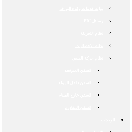
بوابة خدمات وكلاء البواخر
رسائل EDI
نظام التعريفة
نظام الإحصائيات
نظام حركة السفن
السفن المتوقعة
السفن داخل الميناء
السفن خارج الميناء
السفن المغادرة
الوحدات