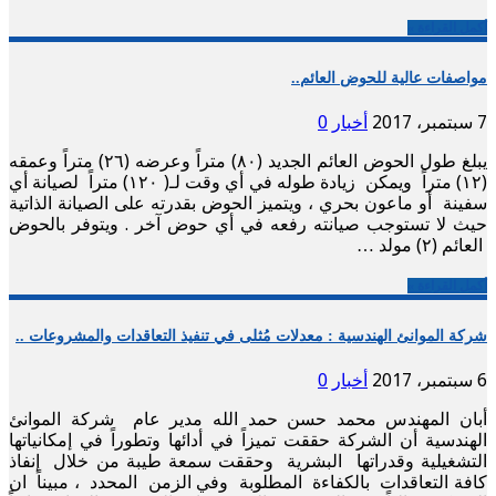
أكمل القراءة »
مواصفات عالية للحوض العائم..
7 سبتمبر، 2017
أخبار
0
يبلغ طول الحوض العائم الجديد (٨٠) متراً وعرضه (٢٦) متراً وعمقه
(١٢) متراً ويمكن زيادة طوله في أي وقت لـ( ١٢٠) متراً لصيانة أي
سفينة أو ماعون بحري ، ويتميز الحوض بقدرته على الصيانة الذاتية
حيث لا تستوجب صيانته رفعه في أي حوض آخر . ويتوفر بالحوض
العائم (٢) مولد …
أكمل القراءة »
شركة الموانئ الهندسية : معدلات مُثلى في تنفيذ التعاقدات والمشروعات ..
6 سبتمبر، 2017
أخبار
0
أبان المهندس محمد حسن حمد الله مدير عام شركة الموانئ
الهندسية أن الشركة حققت تميزاً في أدائها وتطوراً في إمكانياتها
التشغيلية وقدراتها البشرية وحققت سمعة طيبة من خلال إنفاذ
كافة التعاقدات بالكفاءة المطلوبة وفي الزمن المحدد ، مبيناً ان