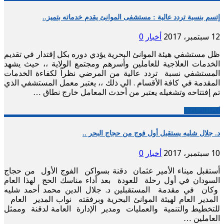
إتسم بنسبة تردد عالية : مستشفى الموانئ يقدم خدماته بتميز..
12 سبتمبر، 2017
أخبار
0
ظل مستشفي هيئة الموانئ البحرية يؤدي دوره بكل إقتدار في تقديم
الخدمات العلاجية للعاملين وأسرهم ومجتمع الولاية ،، حيث يشهد
المستشفي نسبة تردد عالية من المرضي نظراً لكفاءة الخدمات
المقدمة في كافة الأقسام . الي ذلك ،، يعتبر معمل المستشفي الذي
تم إفتتاحه وتشغيله يعتبر من أحدث المعامل خارج نطاق …
أكمل القراءة »
د. جلال شليه يستقبل أول فوج من حجاج البحر ..
10 سبتمبر، 2017
أخبار
0
أستقبل ميناء الأمير عثمان دقنة بسواكن الفوج الأول من حجاج
السودان في أول رحلة للعودة بعد أداء مناسك الحج لهذا العام
وكان في مقدمة المستقبلين د. جلال الدين محمد أحمد شليه
المدير العام لهيئة الموانئ البحرية وبرفقته نواب المدير العام
للتخطيط والتنمية والعمليات ومدير الإدارة العامة لدقنة وممثل
العاملين …