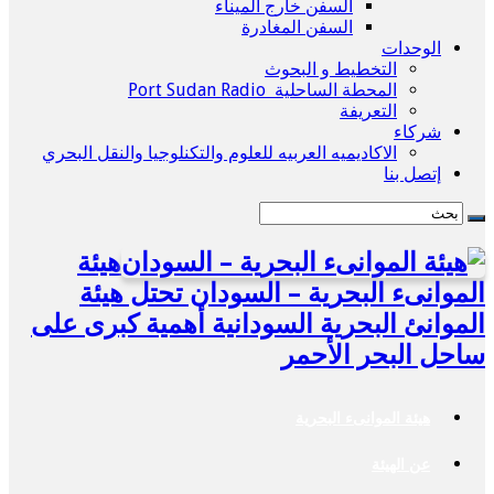
السفن خارج الميناء
السفن المغادرة
الوحدات
التخطيط و البحوث
المحطة الساحلية Port Sudan Radio
التعريفة
شركاء
الاكاديميه العربيه للعلوم والتكنلوجيا والنقل البحري
إتصل بنا
هيئة
الموانىء البحرية – السودان تحتل هيئة
الموانئ البحرية السودانية أهمية كبرى على
ساحل البحر الأحمر
هيئة الموانىء البحرية
عن الهيئة