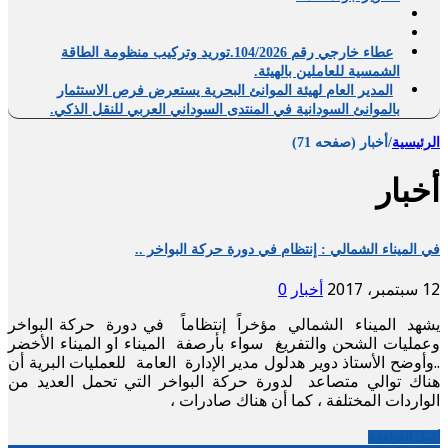
عطاء خارجي رقم 104/2026.توريد وتركيب منظومة الطاقة
الشمسية للعاملين بالهيئة.
المدير العام لهيئة الموانئ البحرية يستعرض فرص الاستثمار
بالموانئ السودانية في المنتدى السوداني العربي للنقل الذكي.
الرئيسية
/
أخبار (صفحه 71)
أخبار
في الميناء الشمالي : إنتظام في دورة حركة البواخر ..
12 سبتمبر، 2017
أخبار
0
يشهد الميناء الشمالي مؤخراً إنتظاماً في دورة حركة البواخر
وعمليات الشحن والتفريغ سواء بأرصفة الميناء او الميناء الأخضر
..وأوضح الأستاذ دوير هدلول مدير الإدارة العامة للعمليات البرية أن
هناك توالي متصاعد لدورة حركة البواخر التي تحمل العديد من
الواردات المختلفة ، كما أن هناك صادرات ،
أكمل القراءة »