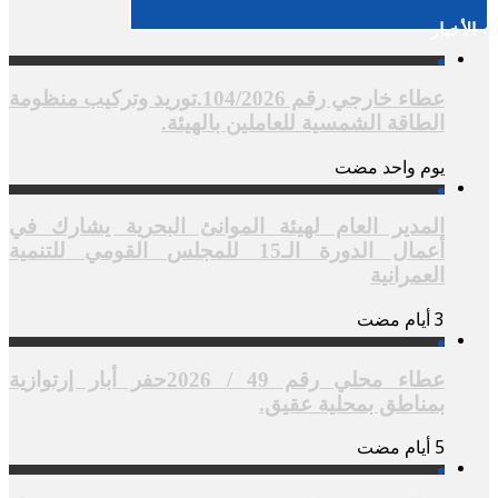
الأخبار
عطاء خارجي رقم 104/2026.توريد وتركيب منظومة
الطاقة الشمسية للعاملين بالهيئة.
‏يوم واحد مضت
المدير العام لهيئة الموانئ البحرية يشارك في
أعمال الدورة الـ15 للمجلس القومي للتنمية
العمرانية
عطاء محلي رقم 49 / 2026حفر أبار إرتوازية
بمناطق بمحلية عقيق.