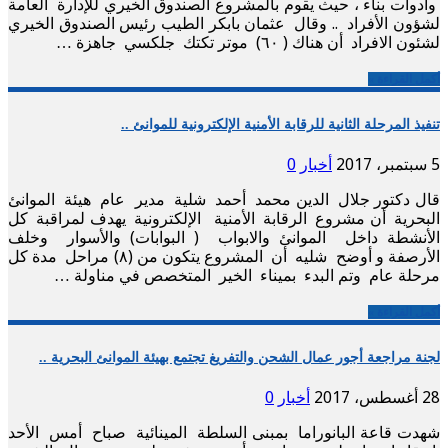
وأدوات بناء ، حيث يقوم بالمشروع الصندوق الخيري للإدارة العامة
لشؤون الأفراد .. وقال عثمان بابكر الطيب رئيس الصندوق الخيري
لشئون الافراد أن هناك ( ٦٠) موتر تكتك جلكسي جاهزة …
أكمل القراءة »
تنفيذ المرحلة الثانية للرقابة الأمنية الإلكترونية للموانئ ..
5 سبتمبر، 2017
أخبار
0
قال دكتور جلال الدين محمد أحمد شلية مدير عام هيئة الموانئ
البحرية أن مشروع الرقابة الأمنية الإلكترونية يهدف لمراقبة كل
الأنشطة داخل الموانئ والابواب ( البوابات) والأسوار وخلف
الأرصفة و أوضح شليه أن المشروع يتكون من (٨) مراحل مدة كل
مرحلة عام وتم البدء بميناء الخير المتخصص في مناولة …
أكمل القراءة »
لجنة مراجعة أجور عمال الشحن والتفريغ تجتمع بهيئة الموانئ البحرية ..
28 أغسطس، 2017
أخبار
0
شهدت قاعة البانوراما بمبنى السلطة المينائية صباح أمس الأحد