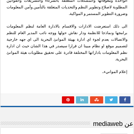
الواحدة ومعوقاتها والمشكلات المتعلقة بالشركاء والتشريعات والقوانين
المطلوبة لاصلاح وتطوير النظم والتحديات المتعلقة بالتأمين وأمن المعلومات
وضرورة التطوير المستمر و المواكبة.
الى ذلك استعرضت الادارات والاقسام بالادارة العامة لنظم المعلومات
برامجها ونماذجا للانظمة ودار نقاش حولها ووجه نائب المدير العام للنظم
والاتصالات بعدم لجوء اي ادارة بهيئة الموانئ البحرية الى اي جهه خارجية
لتصميم موقع او نظام مبينا ان قرارا سيصدر في هذا الشان حيث ان ادارة
نظم المعلومات باداراتها المختلفة قادرة على تحقيق مطلوبات هيئة الموانئ
البحرية.
إعلام الموانيء..
عن mediaweb