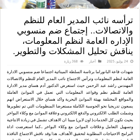
ترأسه نائب المدير العام للنظم
والاتصالات.. إجتماع ضم منسوبي
الإداره العامة لنظم المعلومات،
يناقش تحليل المشكلات والتطوير.
24 يوليو، 2025
أخبار
368 زيارة
شهدات قاعة البانوراما برئاسة السلطة المينائية اجتماعا ضم منسوبي الادارة
العامة لنظم المعلومات وترأس الاجتماع نائب المدير العام للنظم والاتصالات
المهندس راشد عبد الرحمن حيث استعرض الدكتور آدم هساي مدير الادارة
العامة للنظم نظم وقواعد المعلومات التي تعمل في الموانئ العاملة
والمواقع المختلفة بهيئة الموانئ البحرية واكد هساي خلال الاستعراض انهم
يسعون تدريجيا نحو الحوسبة الكاملة مستعرضا المنظومات التي تم تطويرها
وشملت الطلب الالكتروني والدفع الالكتروني وعلاقة الموانئ مع وكلاء البواخر
بحيث تكون كل الخدمات( اون لاين) مبينا ان الاهداف تشمل في زيادة الانتاجية
وتسهيل التعامل وعلاقات الموانئ مع وكلاء البواخر ..كما استعرضت اداة
البرامج الاحتياجات المطلوبة لتحقيق الأهداف. هذا وقد ناقش الاجتماع النافذة