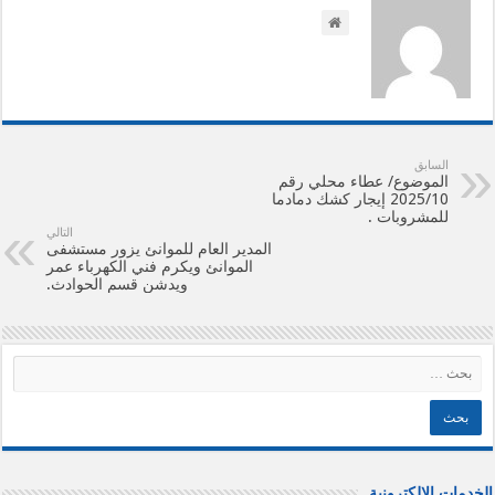
السابق
الموضوع/ عطاء محلي رقم
2025/10 إيجار كشك دمادما
للمشروبات .
التالي
المدير العام للموانئ يزور مستشفى
الموانئ ويكرم فني الكهرباء عمر
ويدشن قسم الحوادث.
الخدمات الإلكترونية