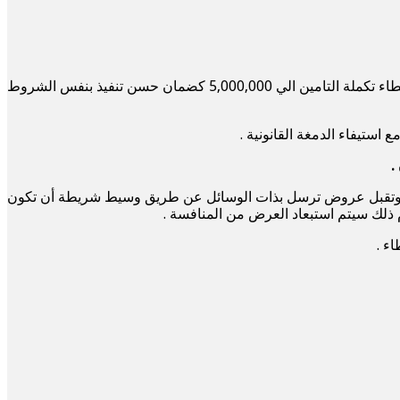
(على ان يكون الضمان ساري لفترة شهرين من تاريخ فتح صندوق العطاء) وسيتم رد ذلك التامين لغير الفائزين وستطلب الهيئة من الفائز بالعطاء تكملة التامين الي 5,000,000 كضمان حسن تنفيذ بنفس الشروط
هيئة وتقبل عروض ترسل بذات الوسائل عن طريق وسيط شريطة أن تكون
ء .