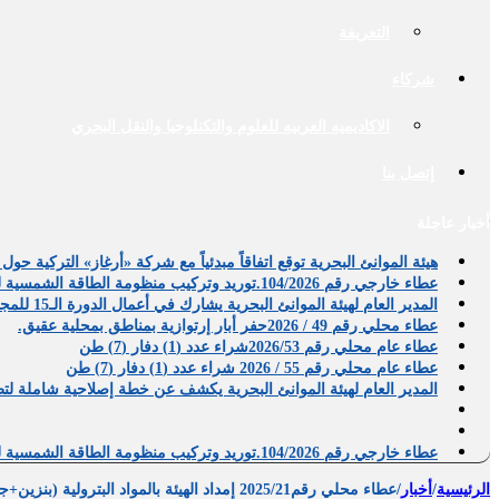
التعريفة
شركاء
الاكاديميه العربيه للعلوم والتكنلوجيا والنقل البحري
إتصل بنا
أخبار عاجلة
هيئة الموانئ البحرية توقع اتفاقاً مبدئياً مع شركة «أرغاز» التركي
عطاء خارجي رقم 104/2026.توريد وتركيب منظومة الطاقة الشمسية للعاملين بالهيئة.
المدير العام لهيئة الموانئ البحرية يشارك في أعمال الدورة الـ15 للمجلس القومي للتنمية العمرانية
عطاء محلي رقم 49 / 2026حفر أبار إرتوازية بمناطق بمحلية عقيق.
عطاء عام محلي رقم 2026/53شراء عدد (1) دفار (7) طن
عطاء عام محلي رقم 55 / 2026 شراء عدد (1) دفار (7) طن
المدير العام لهيئة الموانئ البحرية يكشف عن خطة إصلاحية شاملة لتطو
عطاء خارجي رقم 104/2026.توريد وتركيب منظومة الطاقة الشمسية للعاملين بالهيئة.
الرئيسية
/
أخبار
/
عطاء محلي رقم2025/21 إمداد الهيئة بالمواد البترولية (بنزين+جازولين).