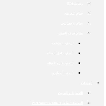
رسائل EDI
نظام التعريفة
نظام الإحصائيات
نظام حركة السفن
السفن المتوقعة
السفن داخل الميناء
السفن خارج الميناء
السفن المغادرة
الوحدات
التخطيط و البحوث
المحطة الساحلية Port Sudan Radio