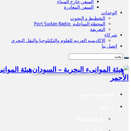
السفن خارج الميناء
السفن المغادرة
الوحدات
التخطيط و البحوث
المحطة الساحلية Port Sudan Radio
التعريفة
شركاء
الاكاديميه العربيه للعلوم والتكنلوجيا والنقل البحري
إتصل بنا
هيئة الموان
الأحمر
هيئة الموانىء البحرية
عن الهيئة
الرؤية والرسالة