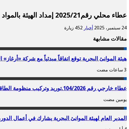
عطاء محلي رقم2025/21 إمداد الهيئة بالمواد البترولية (بنزين+جازولين).
24 سبتمبر، 2025
أخبار
452 زيارة
مقالات مشابهة
هيئة الموانئ البحرية توقع اتفاقاً مبدئياً مع شركة «أرغ
عطاء خارجي رقم 104/2026.توريد وتركيب منظومة الطاقة الشمسية للعاملين بالهيئة.
‏يومين مضت
المدير العام لهيئة الموانئ البحرية يشارك في أعمال الدورة الـ15 للمجلس القومي للتنمية العم