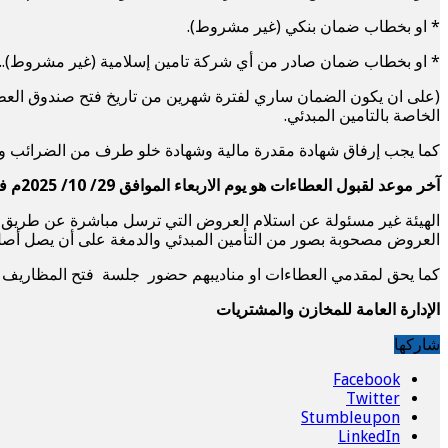
* او بخطاب ضمان بنكي (غير مشروط).
* او بخطاب ضمان صادر من أي شركة تامين إسلامية (غير مشروط)..
الخاصة بالتامين المبدئي.
كما يجب إرفاق شهادة مقدرة مالية وشهادة خلو طرف من الضرائب والرقم التعريفي (TIN) وشهادة تسجيل القيمة المضافة إن كان مسجلاً 
آخر موعد لقبول العطاءات هو يوم الاربعاء الموافق 29/ 10/ 2025م في تمام الساعة الثانية عشر ظهراً بمكاتب إدارة المشتريات ببورتسودان .
الهيئة غير مسئولة عن استلام العروض التي ترسل مباشرة عن طريق ا
العروض مصحوبة بصور من التأمين المبدئي والدمغة على أن يصل أصل العرض خلال (72) ساعة من تاريخ فتح صندوق العطاء وفي حالة عدم ذلك سي
كما يحق لمقدمي العطاءات او مناديبهم حضور جلسة فتح المظاريف في
الإدارة العامة للمخازن والمشتريات
شاركها
Facebook
Twitter
Stumbleupon
LinkedIn