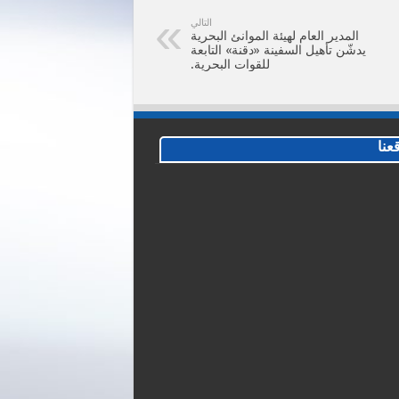
التالي
المدير العام لهيئة الموانئ البحرية
يدشّن تأهيل السفينة «دقنة» التابعة
للقوات البحرية.
عنا