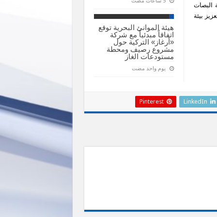
 البصات
زيز بيئة
هيئة الموانئ البحرية توقع
اتفاقاً مبدئياً مع شركة
«أرغاز» التركية حول
مشروع رصيف ومحطة
مستودعات الغاز
‏يوم واحد مضت
Pinterest
LinkedIn