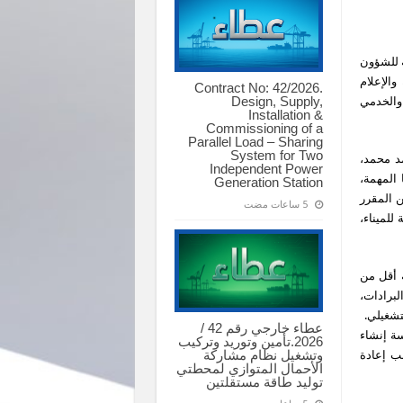
ة للشؤون
والإعلام
Contract No: 42/2026.
Design, Supply,
 والخدمي
Installation &
Commissioning of a
Parallel Load – Sharing
System for Two
د محمد،
Independent Power
 المهمة،
Generation Station
ن المقرر
للميناء،
 أقل من
برادات،
تشغيلي.
عطاء خارجي رقم 42 /
سة إنشاء
2026.تأمين وتوريد وتركيب
وتشغيل نظام مشاركة
نب إعادة
الأحمال المتوازي لمحطتي
توليد طاقة مستقلتين