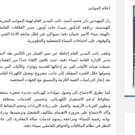
إعلام الموانئ
زار المهندس نادر محمد أحمد، نائب المدير العام لهيئة الموانئ البحري
الهندسية، يرافقه الدكتور سيدنا حامد أونور، مدير العلاقات العامة 
بالهيئة، ميناء الأمير عثمان دقنة بسواكن، في إطار متابعة الأداء الفني
والوقوف على احتياجات الميناء التشغيلية والتطويرية.
وتلقى نائب المدير العام إحاطة عن سير العمل من الكابتن طه أحم
مدير الإدارة العامة لميناء دقنة، حيث ناقش اللقاء عددًا من القضايا
شملت صيانة الآليات التي تم إدخالها للخدمة مؤخرًا، والآليات التي م
وصولها خلال الفترة المقبلة، إلى جانب مشروع توصيل الكهرباء العامة 
بعد إنجاز الدراسات الفنية اللازمة والتنسيق مع الجهات المختصة.
كما تطرق الاجتماع إلى وصول مولدات كهربائية جديدة صغيرة بسعة
ميغاواط لدعم الاستقرار الكهربائي، وتحسين الخدمات بمنطقة ال
وتطوير العربات الأرضية، والعمل على زيادة الإيرادات وحجم النشاط ال
وأكد الاجتماع على ضرورة الاهتمام بتكاليف التشغيل وترشيدها، ودرا
بوابة رقمية للميناء، ومراجعة رسوم خدمات صالة المغادرة، إلى جا
النظر في نظام المكافآت والحوافز للعاملين بميناء دقنة.