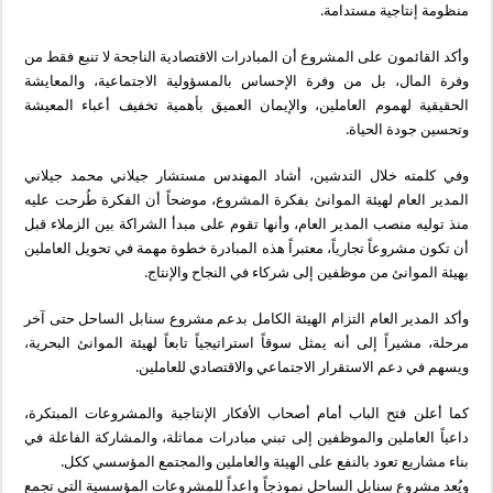
منظومة إنتاجية مستدامة.
وأكد القائمون على المشروع أن المبادرات الاقتصادية الناجحة لا تنبع فقط من
وفرة المال، بل من وفرة الإحساس بالمسؤولية الاجتماعية، والمعايشة
الحقيقية لهموم العاملين، والإيمان العميق بأهمية تخفيف أعباء المعيشة
وتحسين جودة الحياة.
وفي كلمته خلال التدشين، أشاد المهندس مستشار جيلاني محمد جيلاني
المدير العام لهيئة الموانئ بفكرة المشروع، موضحاً أن الفكرة طُرحت عليه
منذ توليه منصب المدير العام، وأنها تقوم على مبدأ الشراكة بين الزملاء قبل
أن تكون مشروعاً تجارياً، معتبراً هذه المبادرة خطوة مهمة في تحويل العاملين
بهيئة الموانئ من موظفين إلى شركاء في النجاح والإنتاج.
وأكد المدير العام التزام الهيئة الكامل بدعم مشروع سنابل الساحل حتى آخر
مرحلة، مشيراً إلى أنه يمثل سوقاً استراتيجياً تابعاً لهيئة الموانئ البحرية،
ويسهم في دعم الاستقرار الاجتماعي والاقتصادي للعاملين.
كما أعلن فتح الباب أمام أصحاب الأفكار الإنتاجية والمشروعات المبتكرة،
داعياً العاملين والموظفين إلى تبني مبادرات مماثلة، والمشاركة الفاعلة في
بناء مشاريع تعود بالنفع على الهيئة والعاملين والمجتمع المؤسسي ككل.
ويُعد مشروع سنابل الساحل نموذجاً واعداً للمشروعات المؤسسية التي تجمع