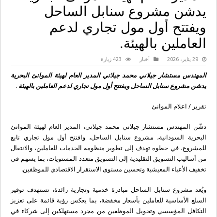
يدشن مشروع سنابل الساحل
ويفتتح أول مول تجاري لدعم
العاملين بالهيئة.
29 يناير، 2026
أخبار
423 زيارة
المهندس مستشار جيلاني محمد جيلاني المدير العام لهيئة الموانئ البحرية
يدشن مشروع سنابل الساحل ويفتتح أول مول تجاري لدعم العاملين بالهيئة
.
تقرير / اعلام الموانئ
دشّن المهندس مستشار جيلاني محمد جيلاني، المدير العام لهيئة الموانئ
البحرية السودانية، مشروع سنابل الساحل، وافتتح أول مول تجاري تابع
للمشروع، في خطوة تهدف إلى تطوير منظومة الخدمات للعاملين، والانتقال
من أساليب التسويق التقليدية إلى التسويق متعدد المستويات، بما يسهم في
تخفيف الأعباء المعيشية وتحسين مستوى الاستقرار الاقتصادي للموظفين.
ويُعد مشروع سنابل الساحل مبادرة خدمية وتجارية رائدة، تستهدف توفير
السلع الأساسية للعاملين بأسعار مخفضة، بما يعكس رؤية قائمة على تعزيز
التكافل المؤسسي وتحويل الموظفين من مجرد مستهلكين إلى شركاء في