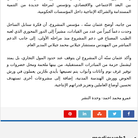
بين البعد الاجتماعي والاقتصادي، وتؤسس لمرحلة جديدة من التنمية
المستدامة والشراكة الإنتاجية داخل المؤسسات الحكومية.
من جانبه، أوضح عثمان سنّه ، مؤسس المشروع، أن فكرة سنابل الساحل
وجدت دعماً كبيراً من عدد من القيادات، مشيراً إلى الدور المحوري الذي لعبه
الطيب المصباح في دعم المشروع منذ مراحله الأولى، إلى جانب الدعم
المباشر من المهندس مستشار جيلاني محمد جيلاني المدير العام.
وأكد عثمان سنّه أن المشروع لن يتوقف عند حدود المول التجاري، بل يمتد
ليشمل حزمة من المبادرات المستقبلية، من بينها ملحمة ومحل خضروات و
توفير غرف نوم وأثاثات وأبواب يتم تصنيعها بأيدي نجّارين يعملون في ورش
الحوض وورش الهندسة المدنية، إضافة إلى مشروعات أخرى تستهدف
تحسين أوضاع العاملين وتعزيز قدراتهم الإنتاجية.
عمرو محمد احمد- وحدة النشر