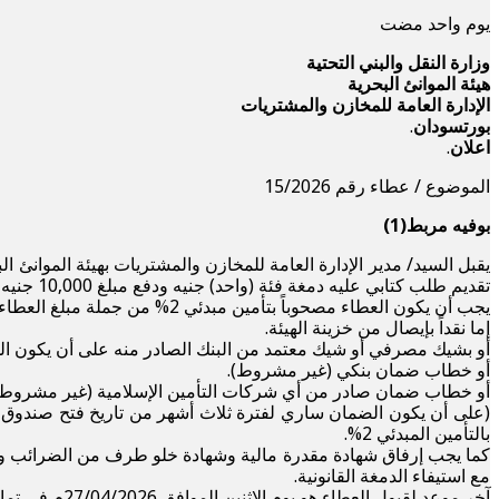
‏يوم واحد مضت
وزارة النقل والبني التحتية
هيئة الموانئ البحرية
الإدارة العامة للمخازن والمشتريات
بورتسودان
.
اعلان
.
الموضوع / عطاء رقم 15/2026
بوفيه مربط(1)
يقبل السيد/ مدير الإدارة العامة للمخازن والمشتريات بهيئة الموان
تقديم طلب كتابي عليه دمغة فئة (واحد) جنيه ودفع مبلغ 10,000 جنيه سوداني (فقط عشرة ألف جنيه سوداني) للنسخة الواحدة من المواصفات والشروط (لا ترد).
يجب أن يكون العطاء مصحوباً بتأمين مبدئي 2% من جملة مبلغ العطاء الكلي ويكون كالتالي:
إما نقداً بإيصال من خزينة الهيئة.
أو بشيك مصرفي أو شيك معتمد من البنك الصادر منه على أن يكون الشي
أو خطاب ضمان بنكي (غير مشروط).
أو خطاب ضمان صادر من أي شركات التأمين الإسلامية (غير مشروط)
بالتأمين المبدئي 2%.
مع استيفاء الدمغة القانونية.
آخر موعد لقبول العطاء هو يوم الإثنين الموافق 27/04/2026م في تمام الساعة الثانية عشر ظهراً بمكتب إدارة المشتريات.