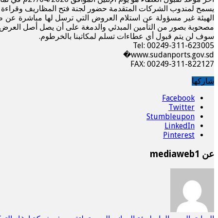
يسمح لمندوب الشركات المتقدمة حضور لجنة فتح المظاريف وقراءة ا
الهيئة غير مسؤولة عن استلام العروض التي ترسل لها مباشرة عن 
مصحوبة بصور من التأمين المبدئي والدمغة على أن يصل أصل العرض خلال (72) ساعة من تاريخ فتح صندوق العطاء وفي حالة عدم ذلك سيتم استبعاد العرض المق
سوف لن يتم قبول أي عطاءات تسلم لمكاتبنا بالخرطوم.
Tel: 00249-311-623005
www.sudanports.gov.sd⁠�
FAX: 00249-311-822127
شاركها
Facebook
Twitter
Stumbleupon
LinkedIn
Pinterest
عن mediaweb1