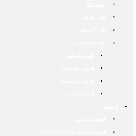
رسائل EDI
نظام التعريفة
نظام الإحصائيات
نظام حركة السفن
السفن المتوقعة
السفن داخل الميناء
السفن خارج الميناء
السفن المغادرة
الوحدات
التخطيط و البحوث
المحطة الساحلية Port Sudan Radio