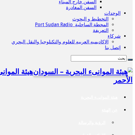
السفن خارج الميناء
السفن المغادرة
الوحدات
التخطيط و البحوث
المحطة الساحلية Port Sudan Radio
التعريفة
شركاء
الاكاديميه العربيه للعلوم والتكنلوجيا والنقل البحري
إتصل بنا
هيئة الموان
الأحمر
هيئة الموانىء البحرية
عن الهيئة
الرؤية والرسالة