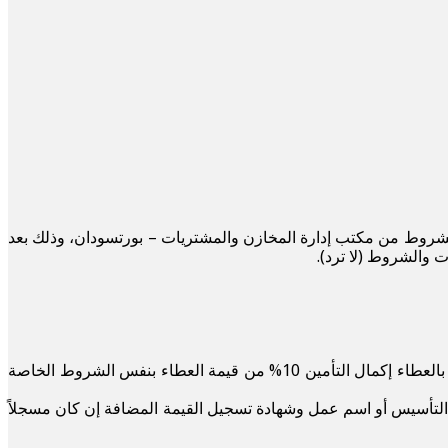
والشروط من مكتب إدارة المخازن والمشتريات – بورتسودان، وذلك بعد
(على أن يكون الضمان ساري لفترة ثلاث أشهر من تاريخ فتح صندوق العطاء)، وفي حال عدم ذلك يتم استبعاده، وستطالب الهيئة من الفائز بالعطاء إكمال التأمين 10% من قيمة العطاء بنفس الشروط الخاصة
TI) وشهادة إبراء ذمة من الزكاة وصورة من شهادة التأسيس أو اسم عمل وشهادة تسجيل القيمة المضافة إن كان مسجلاً