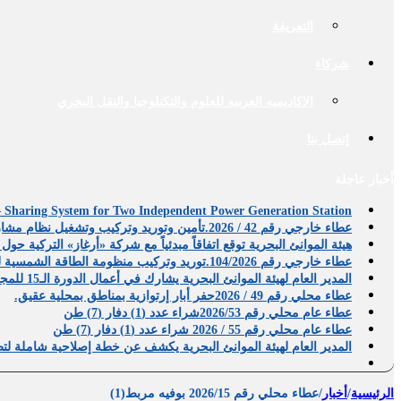
التعريفة
شركاء
الاكاديميه العربيه للعلوم والتكنلوجيا والنقل البحري
إتصل بنا
أخبار عاجلة
 – Sharing System for Two Independent Power Generation Station
عطاء خارجي رقم 42 / 2026.تأمين وتوريد وتركيب وتشغيل نظام مشاركة الأحمال المتوازي لمحطتي توليد طاقة مستقلتين
هيئة الموانئ البحرية توقع اتفاقاً مبدئياً مع شركة «أرغاز» التركي
عطاء خارجي رقم 104/2026.توريد وتركيب منظومة الطاقة الشمسية للعاملين بالهيئة.
المدير العام لهيئة الموانئ البحرية يشارك في أعمال الدورة الـ15 للمجلس القومي للتنمية العمرانية
عطاء محلي رقم 49 / 2026حفر أبار إرتوازية بمناطق بمحلية عقيق.
عطاء عام محلي رقم 2026/53شراء عدد (1) دفار (7) طن
عطاء عام محلي رقم 55 / 2026 شراء عدد (1) دفار (7) طن
المدير العام لهيئة الموانئ البحرية يكشف عن خطة إصلاحية شاملة لتطو
الرئيسية
/
أخبار
/
عطاء محلي رقم 2026/15 بوفيه مربط(1)