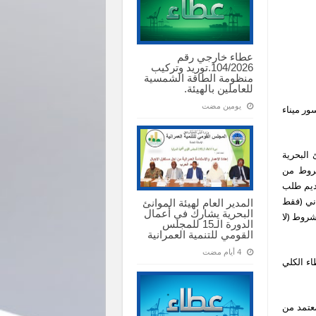
عطاء خارجي رقم
104/2026.توريد وتركيب
منظومة الطاقة الشمسية
للعاملين بالهيئة.
‏يومين مضت
رة في سور ميناء
 البحرية
شروط من
قديم طلب
فع مبلغ 20,000 جنيه سوداني (فقط
المدير العام لهيئة الموانئ
البحرية يشارك في أعمال
روط (لا
الدورة الـ15 للمجلس
القومي للتنمية العمرانية
ة مبلغ العطاء الكلي
معتمد من