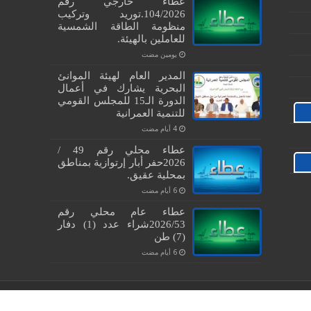
عطاء خارجي رقم
104/2026.توريد وتركيب
منظومة الطاقة الشمسية
للعاملين بالهيئة.
‏يومين مضت
المدير العام لهيئة الموانئ
البحرية يشارك في أعمال
الدورة الـ15 للمجلس القومي
للتنمية العمرانية
عطاء محلي رقم 49 /
2026حفر أبار إرتوازية بمناطق
بمحلية عقيق.
عطاء عام محلي رقم
2026/53شراء عدد (1) دفار
(7) طن