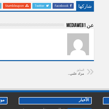
Stumbleupon
Twitter
Facebook
شاركها
عن mediaweb1
السابق
مزاد علني..
الأخبار
موق