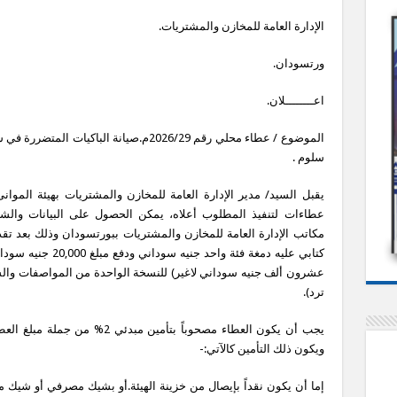
الإدارة العامة للمخازن والمشتريات.
ورتسودان.
اعــــــــلان.
الموضوع / عطاء محلي رقم 2026/29م.صيانة الباكيات المتضر
سلوم .
يقبل السيد/ مدير الإدارة العامة للمخازن والمشتريات بهيئة الموانئ
عطاءات لتنفيذ المطلوب أعلاه، يمكن الحصول على البيانات وال
مكاتب الإدارة العامة للمخازن والمشتريات ببورتسودان وذلك بعد ت
كتابي عليه دمغة فئة واحد جنيه سوداني ود
عشرون ألف جنيه سوداني لاغير) للنسخة الواحدة من المواصفات والش
ترد).
يجب أن يكون العطاء مصحوباً بتأمين مبدئي 2% من جمل
ويكون ذلك التأمين كالآتي:-
إما أن يكون نقداً بإيصال من خزينة الهيئة.أو بشيك مصرفي أو شيك 