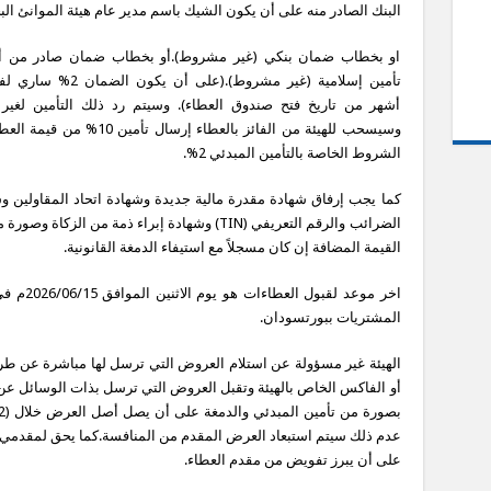
البنك الصادر منه على أن يكون الشيك باسم مدير عام هيئة الموانئ الب
او بخطاب ضمان بنكي (غير مشروط).أو بخطاب ضمان صادر من 
تأمين إسلامية (غير مشروط).(على أن يكو
أشهر من تاريخ فتح صندوق العطاء). وسيتم رد ذلك التأمين لغير ا
وسيسحب للهيئة من الفائز بالعطاء إرسال تأمين 
الشروط الخاصة بالتأمين المبدئي 2%.
كما يجب إرفاق شهادة مقدرة مالية جديدة وشهادة اتحاد المقاولي
الضرائب والرقم التعريفي (TIN) وشهادة إبراء ذمة
القيمة المضافة إن كان مسجلاً مع استيفاء الدمغة القانونية.
اخر موعد 
المشتريات ببورتسودان.
الهيئة غير مسؤولة عن استلام العروض التي ترسل لها مباشرة عن طريق
أو الفاكس الخاص بالهيئة وتقبل العروض التي ترسل بذات الوسائل
عدم ذلك سيتم استبعاد العرض المقدم من المنافسة.كما يحق لمقدمي ا
على أن يبرز تفويض من مقدم العطاء.