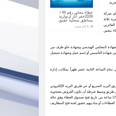
حرية.
عطاء محلي رقم 49 /
أي شركة
2026حفر أبار إرتوازية
ن الضمان 2% ساري لفترة ثلاثة
بمناطق بمحلية عقيق.
لفائزين
10% من قيمة العطاء بنفس
ن وشهادة المجلس الهندسي وشهادة خلو طرف من
 من الزكاة وصورة من شهادة التأسيس أو اسم عمل وشهادة تسجيل
لقبول العطاءات هو يوم الاثنين الموافق 2026/06/15م في تمام الساعة الثانية عشر ظهراً بمكاتب إدارة
 البريد السريع أو عن طريق البريد الإلكتروني
 عن طريق وسيط شرطة أن تكون العروض مصحوبة
بصورة من تأمين المبدئي والدمغة على أن يصل أصل العرض خلال (72) ساعة من تاريخ فتح صندوق العطاء وفق حالة
لعطاءات أو مناديبهم حضور لجنة فتح المظاريف