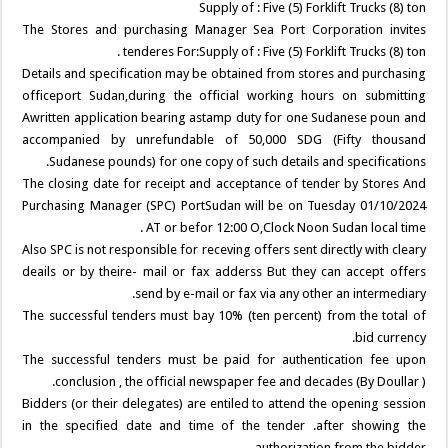
Supply of : Five (5) Forklift Trucks (8) ton
The Stores and purchasing Manager Sea Port Corporation invites
tenderes For:Supply of : Five (5) Forklift Trucks (8) ton .
Details and specification may be obtained from stores and purchasing
officeport Sudan,during the official working hours on submitting
Awritten application bearing astamp duty for one Sudanese poun and
accompanied by unrefundable of 50,000 SDG (Fifty thousand
Sudanese pounds) for one copy of such details and specifications.
The closing date for receipt and acceptance of tender by Stores And
Purchasing Manager (SPC) PortSudan will be on Tuesday 01/10/2024
AT or befor 12:00 O,Clock Noon Sudan local time .
Also SPC is not responsible for receving offers sent directly with cleary
deails or by theire- mail or fax adderss But they can accept offers
send by e-mail or fax via any other an intermediary.
The successful tenders must bay 10% (ten percent) from the total of
bid currency.
The successful tenders must be paid for authentication fee upon
conclusion , the official newspaper fee and decades (By Doullar ).
Bidders (or their delegates) are entiled to attend the opening session
in the specified date and time of the tender .after showing the
authorization from the bidder.