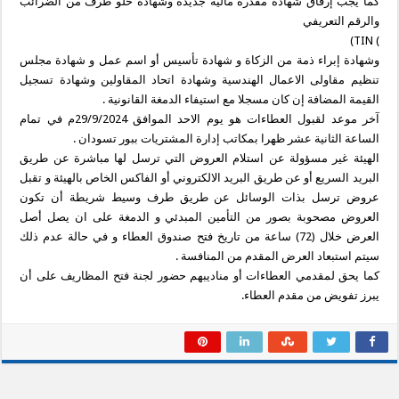
كما يجب إرفاق شهادة مقدرة مالية جديدة وشهادة خلو طرف من الضرائب
والرقم التعريفي
) TIN)
وشهادة إبراء ذمة من الزكاة و شهادة تأسيس أو اسم عمل و شهادة مجلس
تنظيم مقاولى الاعمال الهندسية وشهادة اتحاد المقاولين وشهادة تسجيل
القيمة المضافة إن كان مسجلا مع استيفاء الدمغة القانونية .
آخر موعد لقبول العطاءات هو يوم الاحد الموافق 29/9/2024م في تمام
الساعة الثانية عشر ظهرا بمكاتب إدارة المشتريات ببور تسودان .
الهيئة غير مسؤولة عن استلام العروض التي ترسل لها مباشرة عن طريق
البريد السريع أو عن طريق البريد الالكتروني أو الفاكس الخاص بالهيئة و تقبل
عروض ترسل بذات الوسائل عن طريق طرف وسيط شريطة أن تكون
العروض مصحوبة بصور من التأمين المبدئي و الدمغة على ان يصل أصل
العرض خلال (72) ساعة من تاريخ فتح صندوق العطاء و في حالة عدم ذلك
سيتم استبعاد العرض المقدم من المنافسة .
كما يحق لمقدمي العطاءات أو مناديبهم حضور لجنة فتح المظاريف على أن
يبرز تفويض من مقدم العطاء.