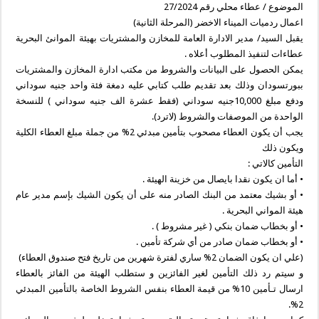
الموضوع / عطاء محلي رقم 27/2024
اعمال ردميات الميناء الاخضر (المرحلة الثانية)
يقبل السيد/ مدير الادارة العامة للمخازن والمشتريات بهيئة الموانئ البحرية
عطاءات لتنفيذ المطلوب أعلاه .
يمكن الحصول على البيانات والشروط من مكتب ادارة المخازن والمشتريات
ببورتسودان وذلك بعد تقديم طلب كتابي عليه دمغة فئة واحد جنيه سوداني
ودفع مبلغ 10,000جنيه سوداني (فقط عشرة الف جنيه سوداني ) للنسخة
الواحدة من الموصفات والشروط (لاترد).
يجب أن يكون العطاء مصحوب بتأمين مبدئي 2% من جملة مبلغ العطاء الكلية
ويكون ذلك
التأمين كالاتي :
• أما ان يكون نقدا بايصال من خزينة الهيئة .
• أو بشيك معتمد من البنك الصادر منه على أن يكون الشيك بإسم مدير عام
هيئة المواني البحرية .
• أو بخطاب ضمان بنكي ( غير مشروط ) .
• أو بخطاب ضمان صادر من أي شركة تأمين .
(علي ان يكون الضمان 2% ساري لفترة شهرين من تاريخ فتح صندوق العطاء)
و سيتم رد ذلك التأمين لغير الفائزين و ستطلب الهيئة من الفائز بالعطاء
ارسال تـأمين 10% من قيمة العطاء بنفس الشروط الخاصة بالتأمين المبدئي
2%.