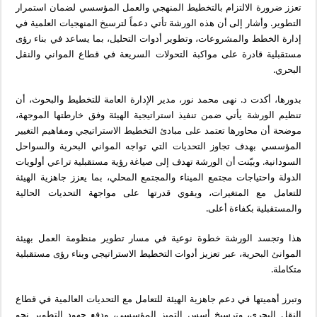
تعزز ضرورة الالتزام بالتخطيط المنهجي والعمل المؤسسي لضمان استمرار
التطوير. وأشار إلى أن هذه الورشة تأتي دعماً لترسيخ المنهجيات العلمية في
إدارة الخطط والمشروعات، وتطوير أدوات التحليل، بما يساعد في بناء رؤى
مستقبلية قادرة على مواكبة التحولات السريعة في قطاع المواني والنقل
البحري.
بدورها، أكدت د. نهى محمد نور، مدير الإدارة العامة للتخطيط والبحوث، أن
تنظيم الورشة يأتي ضمن تنفيذ استراتيجية الهيئة وفق خارطتها الموجهة،
موضحة أن محاورها تعتمد على مبادئ التخطيط الاستراتيجي ومفاهيم التغيير
المؤسسي بهدف تجاوز التحديات التي تواجه المواني البحرية والسواحل
السودانية. وبيّنت أن الورشة تهدف إلى صياغة رؤية مستقبلية تراعي أولويات
الدولة واحتياجات مجتمع الميناء والمجتمع المحلي، بما يعزز جاهزية الهيئة
للتعامل مع المتغيرات، ويقوي قدرتها على مواجهة التحديات الحالية
والمستقبلية بكفاءة أعلى.
هذا وتجسد الورشة خطوة نوعية في مسار تطوير منظومة العمل بهيئة
الموانئ البحرية، عبر تعزيز أدوات التخطيط الاستراتيجي وبناء رؤى مستقبلية
متكاملة.
وتبرز أهميتها في دعم جاهزية الهيئة للتعامل مع التحديات العالمية في قطاع
النقل البحري، وترسيخ أسس التميز المؤسسي، ودفع جهود التطوير نحو