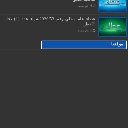
عطاء عام محلي رقم 2026/53شراء عدد (1) دفار
(7) طن
موقعنا