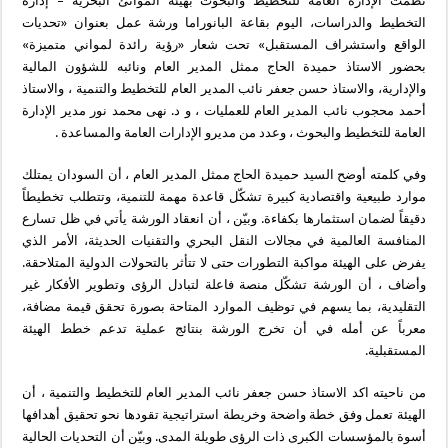
نظّمت الإدارة العامة للتخطيط والبحوث بهيئة الموانئ البحرية – إدارة
التخطيط والدراسات، اليوم بقاعة البانوراما ورشة عمل بعنوان «تحديات
الواقع واستشراف المستقبل» تحت شعار «رؤية رائدة لمواني متميزة»
بحضور الاستاذ حميدة الحاج ممثل المدير العام ونائبه للشؤون المالية
والإدارية، والاستاذ حسن جعفر نائب المدير العام للتخطيط والتنمية ، والاستاذ
أحمد محجوب نائب المدير العام للعمليات ، و د. نهى محمد نور مدير الإدارة
العامة للتخطيط والبحوث ، وعدد من مديرو الإدارات العامة والمساعدة .
وفي كلمته أوضح السيد حميدة الحاج ممثل المدير العام ، أن السودان يمتلك
موارد طبيعية واقتصادية كبيرة تشكّل قاعدة مهمة للتنمية، وتتطلب تخطيطاً
دقيقاً لضمان استثمارها بكفاءة. وبيّن ، أن انعقاد الورشة يأتي في ظل تسارع
المنافسة العالمية في مجالات النقل البحري والتقنيات الحديثة، الأمر الذي
يفرض على الهيئة مواكبة التطورات حتى لا تتأثر بالتحولات الدولية المتلاحقة.
وأضاف ، أن الورشة تشكّل منصة فاعلة لتبادل الرؤى وتطوير الأفكار غير
التقليدية، بما يسهم في توظيف الموارد المتاحة بصورة تحقق قيمة مضافة،
معرباً عن أمله في أن تخرج الورشة بنتائج عملية تدعم خطط الهيئة
المستقبلية.
من ناحيته اكد الاستاذ حسن جعفر نائب المدير العام للتخطيط والتنمية ، أن
الهيئة تعمل وفق خطة واضحة وخريطة استراتيجية تقودها نحو تحقيق أهدافها
أسوة بالمؤسسات الكبرى ذات الرؤى طويلة المدى. وبيّن أن التحديات الحالية